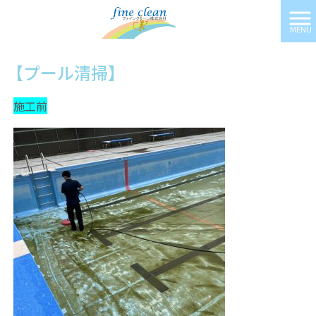
MENU
ファインクリーン株式会社 HOME
>
施工実績
>
【プール清掃】
【プール清掃】
施工前